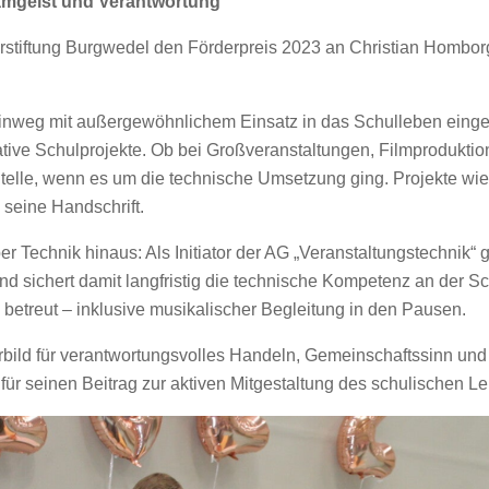
amgeist und Verantwortung
erstiftung Burgwedel den Förderpreis 2023 an Christian Hombor
e hinweg mit außergewöhnlichem Einsatz in das Schulleben eing
ative Schulprojekte. Ob bei Großveranstaltungen, Filmprodukt
Stelle, wenn es um die technische Umsetzung ging. Projekte wie 
 seine Handschrift.
Technik hinaus: Als Initiator der AG „Veranstaltungstechnik“ gi
und sichert damit langfristig die technische Kompetenz an der 
betreut – inklusive musikalischer Begleitung in den Pausen.
rbild für verantwortungsvolles Handeln, Gemeinschaftssinn und 
für seinen Beitrag zur aktiven Mitgestaltung des schulischen L