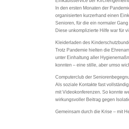
Einkaufsservice der Kirchengemeind
In den ersten Monaten der Pandemi
organisierten kurzerhand einen Ein
Senioren, für die ein normaler Gan
Diese unkomplizierte Hilfe war für vi
Kleiderladen des Kinderschutzbund
Trotz Pandemie hielten die Ehrenamt
unter Einhaltung aller Hygienemaßn
konnten – eine stille, aber umso wich
Computerclub der Seniorenbegegnu
Als soziale Kontakte fast vollstän
mit Videokonferenzen. So konnte we
wirkungsvoller Beitrag gegen Isola
Gemeinsam durch die Krise – mit H