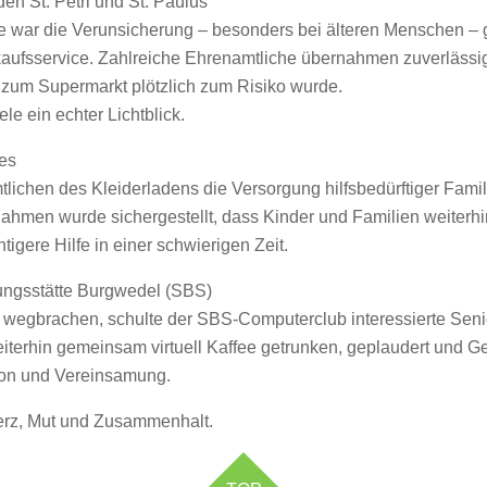
en St. Petri und St. Paulus
e war die Verunsicherung – besonders bei älteren Menschen –
kaufsservice. Zahlreiche Ehrenamtliche übernahmen zuverläss
g zum Supermarkt plötzlich zum Risiko wurde.
ele ein echter Lichtblick.
es
lichen des Kleiderladens die Versorgung hilfsbedürftiger Famili
ahmen wurde sichergestellt, dass Kinder und Familien weiterhi
tigere Hilfe in einer schwierigen Zeit.
ngsstätte Burgwedel (SBS)
dig wegbrachen, schulte der SBS-Computerclub interessierte S
iterhin gemeinsam virtuell Kaffee getrunken, geplaudert und Ge
tion und Vereinsamung.
erz, Mut und Zusammenhalt.